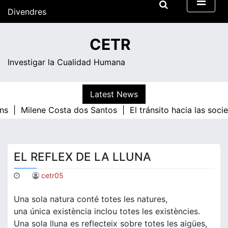
Skip
Divendres
to
content
07:20
CETR
Investigar la Cualidad Humana
Latest News
ns |
Milene Costa dos Santos |
El tránsito hacia las soc
EL REFLEX DE LA LLUNA
cetr05
Una sola natura conté totes les natures,
una única existència inclou totes les existències.
Una sola lluna es reflecteix sobre totes les aigües,