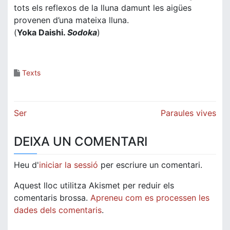
tots els reflexos de la lluna damunt les aigües
provenen d’una mateixa lluna.
(
Yoka Daishi.
Sodoka
)
Texts
Navegació
Ser
Paraules vives
d'entrades
DEIXA UN COMENTARI
Heu d'
iniciar la sessió
per escriure un comentari.
Aquest lloc utilitza Akismet per reduir els
comentaris brossa.
Apreneu com es processen les
dades dels comentaris
.