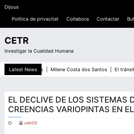
Skip
Dijous
to
content
Política de privacitat
Col·labora
Contactar
But
07:05
CETR
Investigar la Cualidad Humana
Teresa Guardans |
Latest News
Milene Costa dos Santos |
El tráns
EL DECLIVE DE LOS SISTEMAS 
CREENCIAS VARIOPINTAS EN E
cetr05