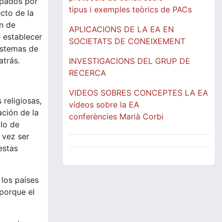
upados por
tipus i exemples teòrics de PACs
cto de la
ón de
APLICACIONS DE LA EA EN
 establecer
SOCIETATS DE CONEIXEMENT
istemas de
atrás.
INVESTIGACIONS DEL GRUP DE
RECERCA
VIDEOS SOBRES CONCEPTES LA EA
 religiosas,
vídeos sobre la EA
ación de la
conferències Marià Corbi
llo de
 vez ser
estas
los países
 porque el