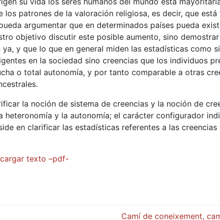
 rigen su vida los seres humanos del mundo está mayoritari
los patrones de la valoración religiosa, es decir, que está 
e pueda argumentar que en determinados países pueda exist
tro objetivo discutir este posible aumento, sino demostrar
 ya, y que lo que en general miden las estadísticas como s
gentes en la sociedad sino creencias que los individuos p
ucha o total autonomía, y por tanto comparable a otras cre
ncestrales.
ificar la noción de sistema de creencias y la noción de cre
 heteronomía y la autonomía; el carácter configurador indi
ide en clarificar las estadísticas referentes a las creencias 
cargar texto –pdf-
Camí de coneixement, camí