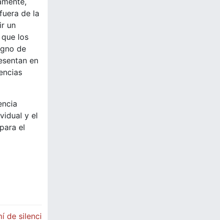
amente,
fuera de la
ir un
 que los
igno de
resentan en
encias
encia
vidual y el
para el
 de silenci