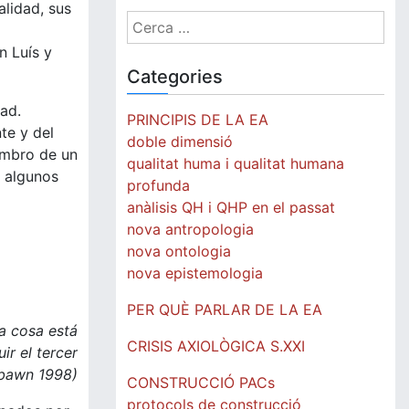
alidad, sus
Cerca:
n Luís y
Categories
ad.
PRINCIPIS DE LA EA
te y del
doble dimensió
embro de un
qualitat huma i qualitat humana
e algunos
profunda
anàlisis QH i QHP en el passat
nova antropologia
nova ontologia
nova epistemologia
PER QUÈ PARLAR DE LA EA
a cosa está
CRISIS AXIOLÒGICA S.XXI
ir el tercer
sbawn 1998)
CONSTRUCCIÓ PACs
protocols de construcció