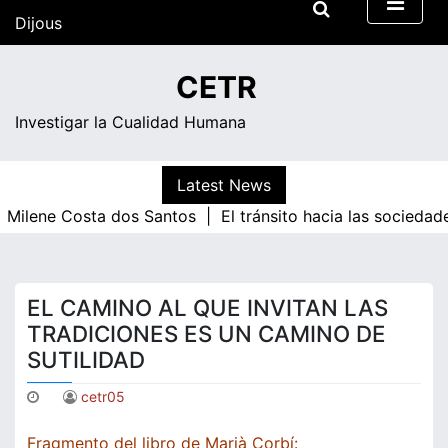
Skip
Dijous
to
content
09:27
CETR
Investigar la Cualidad Humana
Latest News
lene Costa dos Santos |
El tránsito hacia las sociedades 
EL CAMINO AL QUE INVITAN LAS
TRADICIONES ES UN CAMINO DE
SUTILIDAD
cetr05
Fragmento del libro de Marià Corbí: