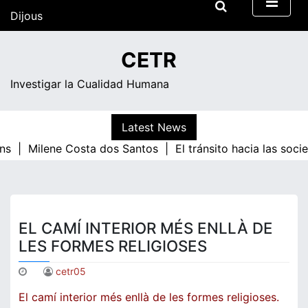
Skip
Dijous
to
content
10:49
CETR
Investigar la Cualidad Humana
Latest News
ns |
Milene Costa dos Santos |
El tránsito hacia las soc
EL CAMÍ INTERIOR MÉS ENLLÀ DE
LES FORMES RELIGIOSES
cetr05
El camí interior més enllà de les formes religioses.