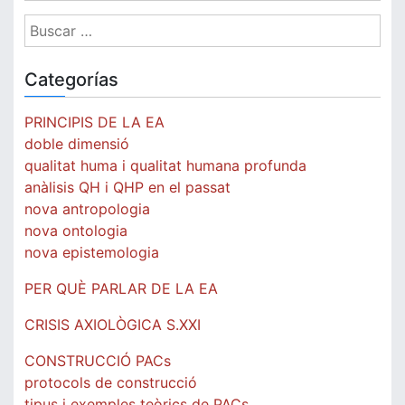
Buscar:
Categorías
PRINCIPIS DE LA EA
doble dimensió
qualitat huma i qualitat humana profunda
anàlisis QH i QHP en el passat
nova antropologia
nova ontologia
nova epistemologia
PER QUÈ PARLAR DE LA EA
CRISIS AXIOLÒGICA S.XXI
CONSTRUCCIÓ PACs
protocols de construcció
tipus i exemples teòrics de PACs