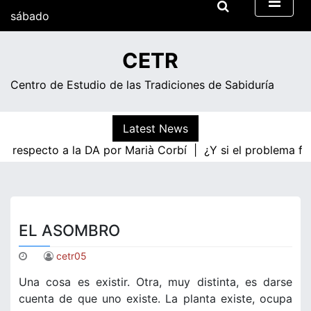
Skip
sábado
to
content
09:27
CETR
Centro de Estudio de las Tradiciones de Sabiduría
Latest News
a respecto a la DA por Marià Corbí |
¿Y si el problema fue
EL ASOMBRO
cetr05
Una cosa es existir. Otra, muy distinta, es darse
cuenta de que uno existe. La planta existe, ocupa