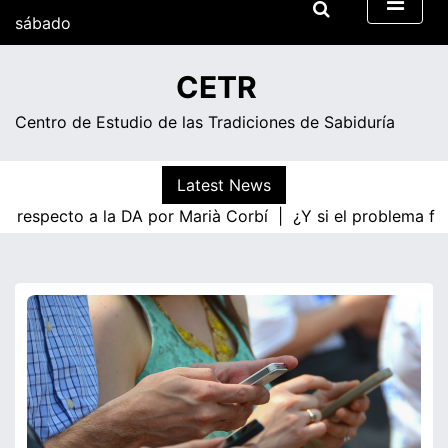
Skip
sábado
to
content
07:54
CETR
Centro de Estudio de las Tradiciones de Sabiduría
Latest News
a respecto a la DA por Marià Corbí |
¿Y si el problema fue