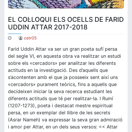
EL COL·LOQUI ELS OCELLS DE FARID
UDDIN ATTAR 2017-2018
cetr05
Farid Uddin Attar va ser un gran poeta sufí persa
del segle VI, en aquesta obra va realitzar un estudi
sobre els «cercadors» per analitzar les diferents
actituds en la investigació. Des d’aquells que
s’acontenten amb el que ja posseeix sent així uns
«cercadors» purament teòrics, fins a aquells que
decideixen iniciar la seva recerca estudiant les
diferents actituds que té per realitzar-la. I Rumí
(1207-1273), poeta i destacat mestre espiritual
persa, en un exemplar del llibre de les secrets
(Asrar Nameh) va expressar la seva gran admiració
i amor per Attar, en un dels seus versos: << Attar