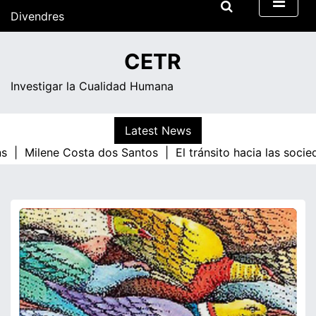
Skip
Divendres
to
content
10:30
CETR
Investigar la Cualidad Humana
Latest News
s |
Milene Costa dos Santos |
El tránsito hacia las socie