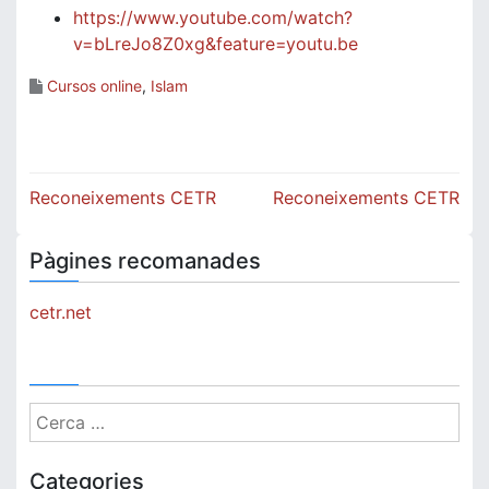
https://www.youtube.com/watch?
v=bLreJo8Z0xg&feature=youtu.be
Cursos online
,
Islam
Navegació
Reconeixements CETR
Reconeixements CETR
d'entrades
Pàgines recomanades
cetr.net
Cerca:
Categories