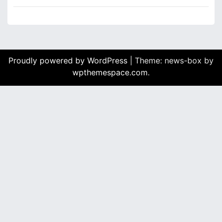
Proudly powered by WordPress
|
Theme: news-box by
wpthemespace.com
.