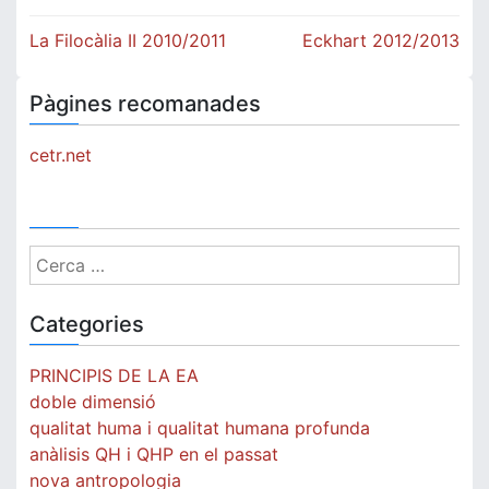
Navegació
La Filocàlia II 2010/2011
Eckhart 2012/2013
d'entrades
Pàgines recomanades
cetr.net
Cerca:
Categories
PRINCIPIS DE LA EA
doble dimensió
qualitat huma i qualitat humana profunda
anàlisis QH i QHP en el passat
nova antropologia