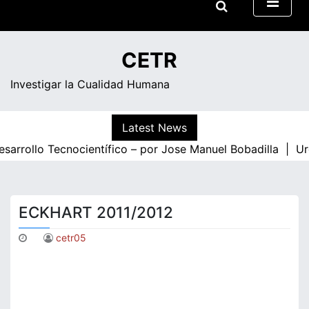
Skip
08:05
to
Divendres
content
CETR
Investigar la Cualidad Humana
Latest News
rollo Tecnocientífico – por Jose Manuel Bobadilla |
Urge so
ECKHART 2011/2012
cetr05