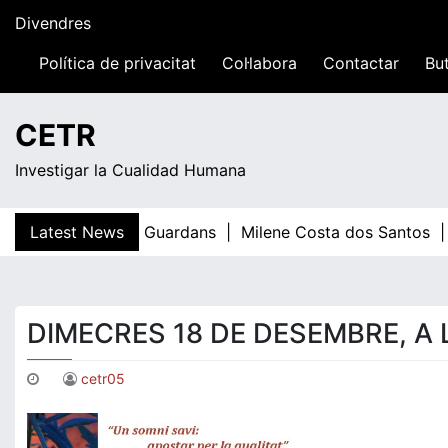
Skip
Divendres
to
content
Política de privacitat
Col·labora
Contactar
But
13:49
CETR
Investigar la Cualidad Humana
Latest News
Teresa Guardans |
Milene Costa dos Santos |
DIMECRES 18 DE DESEMBRE, A 
cetr05