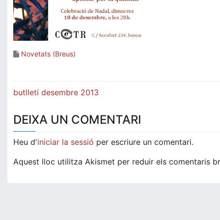
Novetats (Breus)
Navegació
butlletí desembre 2013
d'entrades
DEIXA UN COMENTARI
Heu d'
iniciar la sessió
per escriure un comentari.
Aquest lloc utilitza Akismet per reduir els comentaris b