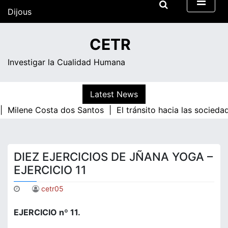
Skip
Dijous
to
content
14:32
CETR
Investigar la Cualidad Humana
Latest News
ene Costa dos Santos |
El tránsito hacia las sociedades d
DIEZ EJERCICIOS DE JÑANA YOGA –
EJERCICIO 11
cetr05
EJERCICIO nº 11.