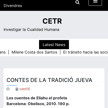
Skip
Divendres
to
content
13:10
CETR
Investigar la Cualidad Humana
Latest News
ans |
Milene Costa dos Santos |
El tránsito hacia las so
CONTES DE LA TRADICIÓ JUEVA
cetr05
Los cuentos de Eliahu el profeta
Barcelona: Obelisco, 2010. 190 p.