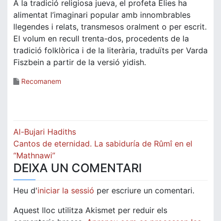
A la tradició religiosa jueva, el profeta Elies ha
alimentat l’imaginari popular amb innombrables
llegendes i relats, transmesos oralment o per escrit.
El volum en recull trenta-dos, procedents de la
tradició folklòrica i de la literària, traduïts per Varda
Fiszbein a partir de la versió yidish.
Recomanem
Navegació
Al-Bujari Hadiths
d'entrades
Cantos de eternidad. La sabiduría de Rûmî en el
“Mathnawi”
DEIXA UN COMENTARI
Heu d'
iniciar la sessió
per escriure un comentari.
Aquest lloc utilitza Akismet per reduir els