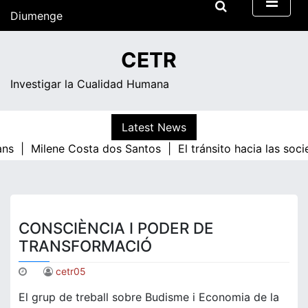
Skip
Diumenge
to
content
08:07
CETR
Investigar la Cualidad Humana
Latest News
ans |
Milene Costa dos Santos |
El tránsito hacia las soc
CONSCIÈNCIA I PODER DE
TRANSFORMACIÓ
cetr05
El grup de treball sobre Budisme i Economia de la