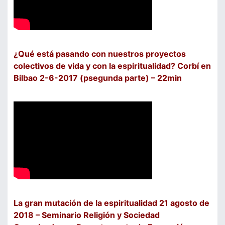
¿Qué está pasando con nuestros proyectos
colectivos de vida y con la espiritualidad? Corbí en
Bilbao 2-6-2017 (psegunda parte) – 22min
La gran mutación de la espiritualidad 21 agosto de
2018 – Seminario Religión y Sociedad