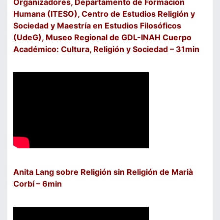
Organizadores, Departamento de Formación
Humana (ITESO), Centro de Estudios Religión y
Sociedad y Maestría en Estudios Filosóficos
(UdeG), Museo Regional de GDL-INAH Cuerpo
Académico: Cultura, Religión y Sociedad – 31min
Anita Lang sobre Religión sin Religión de Marià
Corbí – 6min