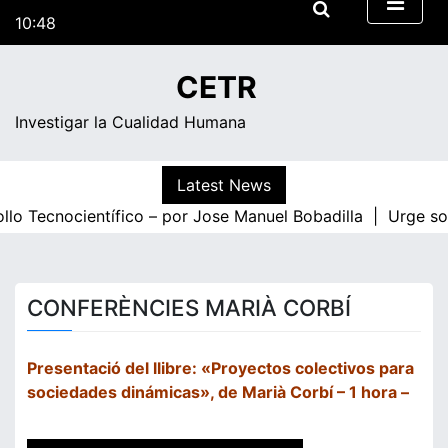
Skip
10:48
to
Dilluns
content
CETR
Investigar la Cualidad Humana
Latest News
lo Tecnocientífico – por Jose Manuel Bobadilla |
Urge solv
CONFERÈNCIES MARIÀ CORBÍ
Presentació del llibre: «Proyectos colectivos para
sociedades dinámicas», de Marià Corbí – 1 hora –