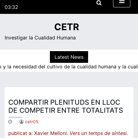
03:32
Skip
Divendres
to
content
CETR
03:32
Investigar la Cualidad Humana
Latest News
la necesidad del cultivo de la cualidad humana y la cualid
COMPARTIR PLENITUDS EN LLOC
DE COMPETIR ENTRE TOTALITATS
cetr05
publicat a: Xavier Mellon
i. Vers un temps de síntesi.