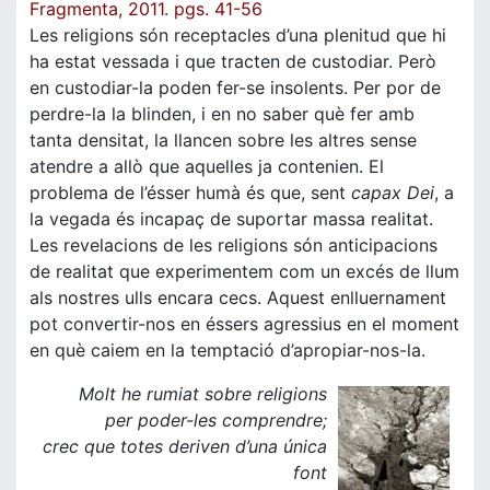
Fragmenta, 2011. pgs. 41-56
Les religions són receptacles d’una plenitud que hi
ha estat vessada i que tracten de custodiar. Però
en custodiar-la poden fer-se insolents. Per por de
perdre-la la blinden, i en no saber què fer amb
tanta densitat, la llancen sobre les altres sense
atendre a allò que aquelles ja contenien. El
problema de l’ésser humà és que, sent
capax Dei
, a
la vegada és incapaç de suportar massa realitat.
Les revelacions de les religions són anticipacions
de realitat que experimentem com un excés de llum
als nostres ulls encara cecs. Aquest enlluernament
pot convertir-nos en éssers agressius en el moment
en què caiem en la temptació d’apropiar-nos-la.
Molt he rumiat sobre religions
per poder-les comprendre;
crec que totes deriven d’una única
font