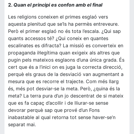
2.
Quan el principi es confon amb el final
Les religions coneixen el primes esglaó vers
aquesta plenitud que se’ls ha permès entreveure.
Però el primer esglaó no és tota l’escala. ¿Qui sap
quants accessos té? ¿Qui coneix en quantes
escalinates es difracta? La missió es converteix en
propaganda il·legítima quan exigeix als altres que
pugin pels mateixos esglaons d’una única grada. És
cert que és a l’inici on es juga la correcta direcció,
perquè els graus de la desviació van augmentant a
mesura que es recorre el trajecte. Com més llarg
és, més pot desviar-se la meta. Però, ¿quina és la
meta? La terra pura d’un jo descentrat de si mateix
que es fa capaç d’acollir i de lliurar-se sense
devorar perquè sap que prové d’un Fons
inabastable al qual retorna tot sense haver-se’n
separat mai.