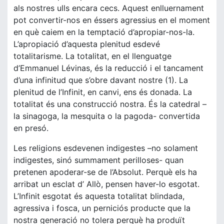
als nostres ulls encara cecs. Aquest enlluernament
pot convertir-nos en éssers agressius en el moment
en què caiem en la temptació d’apropiar-nos-la.
L’apropiació d’aquesta plenitud esdevé
totalitarisme. La totalitat, en el llenguatge
d’Emmanuel Lévinas, és la reducció i el tancament
d’una infinitud que s’obre davant nostre (1). La
plenitud de l’Infinit, en canvi, ens és donada. La
totalitat és una construcció nostra. És la catedral –
la sinagoga, la mesquita o la pagoda- convertida
en presó.
Les religions esdevenen indigestes –no solament
indigestes, sinó summament perilloses- quan
pretenen apoderar-se de l’Absolut. Perquè els ha
arribat un esclat d’ Allò, pensen haver-lo esgotat.
L’Infinit esgotat és aquesta totalitat blindada,
agressiva i fosca, un perniciós producte que la
nostra generació no tolera perquè ha produït