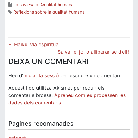
La saviesa a
,
Qualitat humana
Reflexions sobre la qualitat humana
Navegació
El Haiku: vía espiritual
d'entrades
Salvar el jo, o alliberar-se d’ell?
DEIXA UN COMENTARI
Heu d'
iniciar la sessió
per escriure un comentari.
Aquest lloc utilitza Akismet per reduir els
comentaris brossa.
Apreneu com es processen les
dades dels comentaris
.
Pàgines recomanades