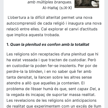
amb múltiples branques.
Al-Hal·laj (s.iX-X)
L’obertura a la difícil alteritat permet una nova
autocomprensió de cada religió i inaugura una nova
relació entre elles. Cal explorar el canvi d’actituds
que implica aquesta trobada.
1.
Quan la plenitud es confon amb la totalitat
Les religions són receptacles d’una plenitud que hi
ha estat vessada i que tracten de custodiar. Però
en custodiar-la poden fer-se insolents. Per por de
perdre-la la blinden, i en no saber què fer amb
tanta densitat, la llancen sobre les altres sense
atendre a allò que aquelles ja contenien. El
problema de l’ésser humà és que, sent
capax Dei
, a
la vegada és incapaç de suportar massa realitat.
Les revelacions de les religions són anticipacions
de realitat que experimentem com un excés de llum