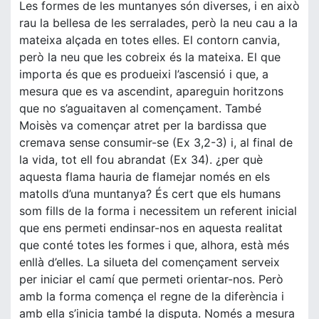
Les formes de les muntanyes són diverses, i en això
rau la bellesa de les serralades, però la neu cau a la
mateixa alçada en totes elles. El contorn canvia,
però la neu que les cobreix és la mateixa. El que
importa és que es produeixi l’ascensió i que, a
mesura que es va ascendint, apareguin horitzons
que no s’aguaitaven al començament. També
Moisès va començar atret per la bardissa que
cremava sense consumir-se (Ex 3,2-3) i, al final de
la vida, tot ell fou abrandat (Ex 34). ¿per què
aquesta flama hauria de flamejar només en els
matolls d’una muntanya? És cert que els humans
som fills de la forma i necessitem un referent inicial
que ens permeti endinsar-nos en aquesta realitat
que conté totes les formes i que, alhora, està més
enllà d’elles. La silueta del començament serveix
per iniciar el camí que permeti orientar-nos. Però
amb la forma comença el regne de la diferència i
amb ella s’inicia també la disputa. Només a mesura