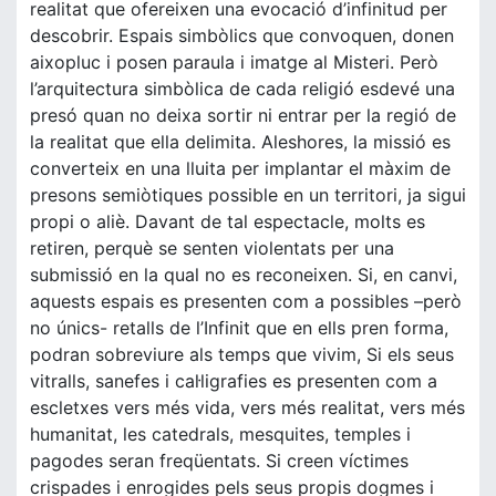
realitat que ofereixen una evocació d’infinitud per
descobrir. Espais simbòlics que convoquen, donen
aixopluc i posen paraula i imatge al Misteri. Però
l’arquitectura simbòlica de cada religió esdevé una
presó quan no deixa sortir ni entrar per la regió de
la realitat que ella delimita. Aleshores, la missió es
converteix en una lluita per implantar el màxim de
presons semiòtiques possible en un territori, ja sigui
propi o aliè. Davant de tal espectacle, molts es
retiren, perquè se senten violentats per una
submissió en la qual no es reconeixen. Si, en canvi,
aquests espais es presenten com a possibles –però
no únics- retalls de l’Infinit que en ells pren forma,
podran sobreviure als temps que vivim, Si els seus
vitralls, sanefes i cal·ligrafies es presenten com a
escletxes vers més vida, vers més realitat, vers més
humanitat, les catedrals, mesquites, temples i
pagodes seran freqüentats. Si creen víctimes
crispades i enrogides pels seus propis dogmes i