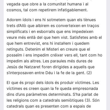
vegada que obre a la comunitat humana i al
cosmos, tal com repetirem infatigablement.
Adorem ídols i ens hi sotmetem quan els tènues
trets d’Allò que albirem es converteixen en traços
simplificats i en esborralls que ens impedeixen
veure més enllà del que hem vist. Satisfetes amb el
que hem entrevist, ens hi instal·lem i quedem
retinguts. Detenim el Misteri en creure que el
posseïm i ens impedim créixer vers ell, tant com ho
impedim als altres. Les paraules més dures de
Jesús de Natzaret foren dirigides a aquells que
s’interposaven entre Déu i la fe de la gent. (2)
El que és propi dels ídols és produir víctimes. Les
víctimes es creen quan la fe queda empresonada
dins d’uns paràmetres determinats. S’ha parlat de
les religions com a catedrals semiòtiques (3). Són
catedrals quan es presenten com a espais de