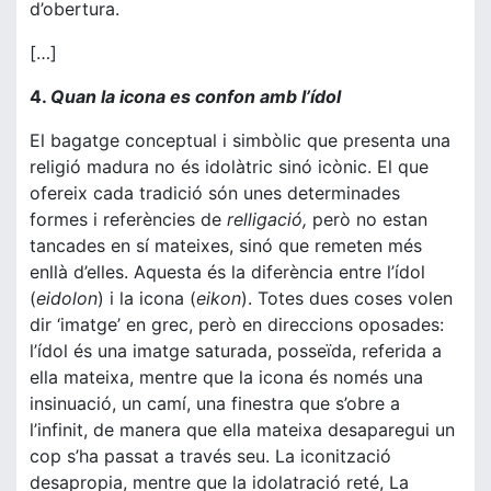
d’obertura.
[…]
4.
Quan la icona es confon amb l’ídol
El bagatge conceptual i simbòlic que presenta una
religió madura no és idolàtric sinó icònic. El que
ofereix cada tradició són unes determinades
formes i referències de
relligació,
però no estan
tancades en sí mateixes, sinó que remeten més
enllà d’elles. Aquesta és la diferència entre l’ídol
(
eidolon
) i la icona (
eikon
). Totes dues coses volen
dir ‘imatge’ en grec, però en direccions oposades:
l’ídol és una imatge saturada, posseïda, referida a
ella mateixa, mentre que la icona és només una
insinuació, un camí, una finestra que s’obre a
l’infinit, de manera que ella mateixa desaparegui un
cop s’ha passat a través seu. La iconització
desapropia, mentre que la idolatració reté, La