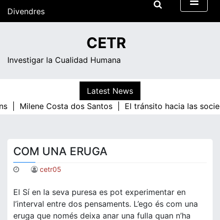
Skip
Divendres
to
content
03:38
CETR
Investigar la Cualidad Humana
Latest News
ns |
Milene Costa dos Santos |
El tránsito hacia las soci
COM UNA ERUGA
cetr05
El Sí en la seva puresa es pot experimentar en
l’interval entre dos pensaments. L’ego és com una
eruga que només deixa anar una fulla quan n’ha