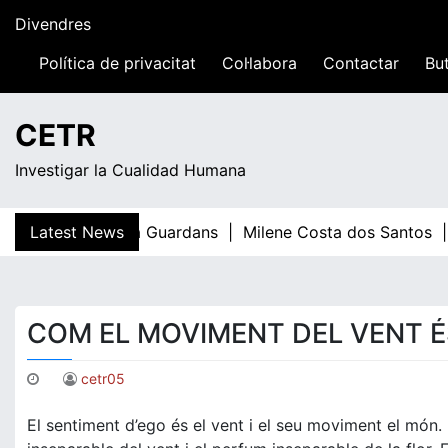
Skip
Divendres
to
content
Política de privacitat
Col·labora
Contactar
But
00:19
CETR
Investigar la Cualidad Humana
Latest News
Teresa Guardans |
Milene Costa dos Santos |
COM EL MOVIMENT DEL VENT É
cetr05
El sentiment d’ego és el vent i el seu moviment el món.