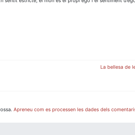
En sentit estricte, el món és el propi ego i el sentiment d’eg
La bellesa de 
rossa.
Apreneu com es processen les dades dels comentari