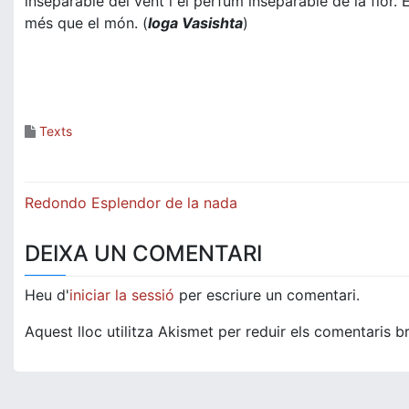
inseparable del vent i el perfum inseparable de la flor. 
més que el món. (
Ioga Vasishta
)
Texts
Navegació
Redondo Esplendor de la nada
d'entrades
DEIXA UN COMENTARI
Heu d'
iniciar la sessió
per escriure un comentari.
Aquest lloc utilitza Akismet per reduir els comentaris b