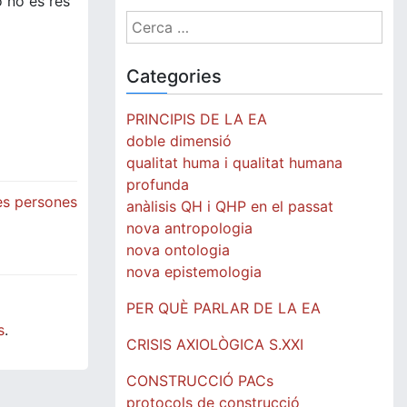
o no és res
Cerca:
Categories
PRINCIPIS DE LA EA
doble dimensió
qualitat huma i qualitat humana
profunda
les persones
anàlisis QH i QHP en el passat
nova antropologia
nova ontologia
nova epistemologia
PER QUÈ PARLAR DE LA EA
s
.
CRISIS AXIOLÒGICA S.XXI
CONSTRUCCIÓ PACs
protocols de construcció