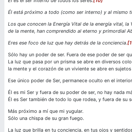
Él es el ser interno de todos los seres.
[10]
Él está próximo a todo (como ser interno) y al mismo t
Los que conocen la Energía Vital de la energía vital, la 
de la mente, han comprendido al eterno y primordial A
Eres ese foco de luz que hay detrás de la conciencia.
[
Sólo hay un poder de ser. Fuera de ese poder de ser qu
La luz que pasa por un prisma se abre en diversos color
la mente y el corazón de un viviente se abre en sujetos y
Ese único poder de Ser, permanece oculto en el interior 
Él es mi Ser y fuera de su poder de ser, no hay nada má
Él es Ser también de todo lo que rodea, y fuera de su 
Más próximo a mí que mi yugular.
Sólo una chispa de su gran fuego.
La luz que brilla en tu conciencia, en tus ojos y sentido