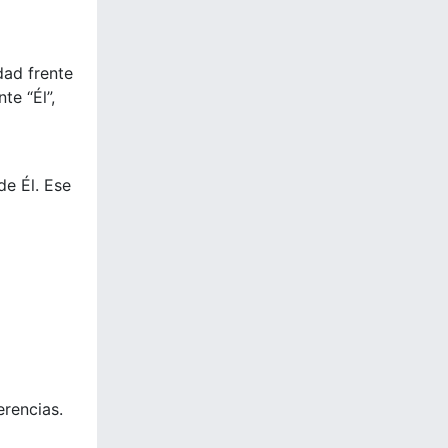
dad frente
te “Él”,
de Él. Ese
erencias.