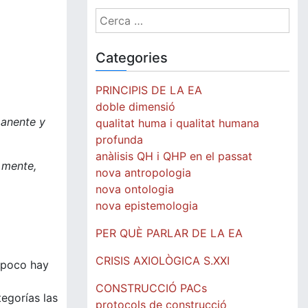
Cerca:
Categories
PRINCIPIS DE LA EA
doble dimensió
manente y
qualitat huma i qualitat humana
profunda
anàlisis QH i QHP en el passat
 mente,
nova antropologia
nova ontologia
nova epistemologia
PER QUÈ PARLAR DE LA EA
CRISIS AXIOLÒGICA S.XXI
mpoco hay
CONSTRUCCIÓ PACs
egorías las
protocols de construcció