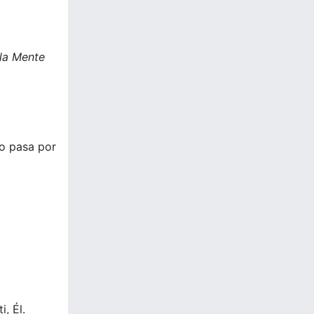
 la Mente
do pasa por
, Él.