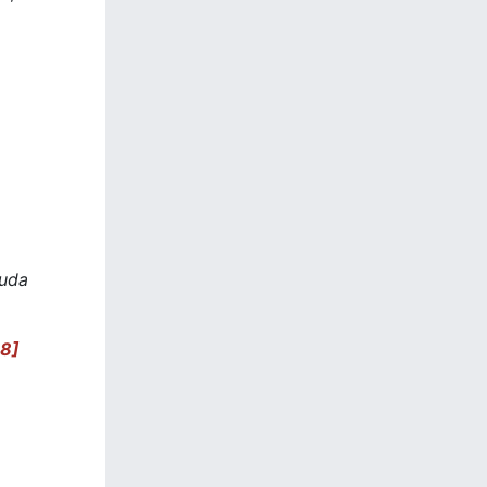
guda
18]