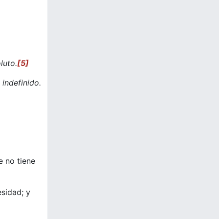
luto.
[5]
 indefinido.
e no tiene
esidad; y