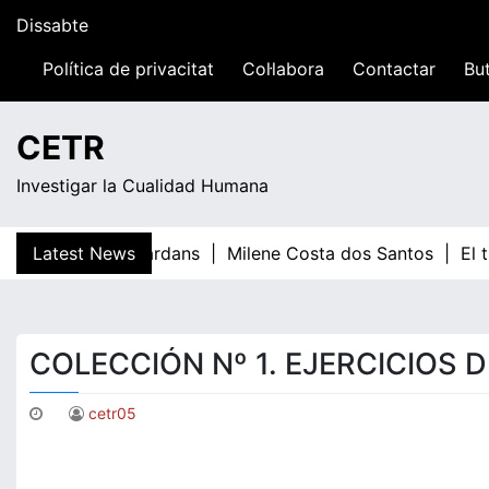
Skip
Dissabte
to
content
Política de privacitat
Col·labora
Contactar
But
04:58
CETR
Investigar la Cualidad Humana
Latest News
Teresa Guardans |
Milene Costa dos Santos |
El 
COLECCIÓN Nº 1. EJERCICIOS 
cetr05