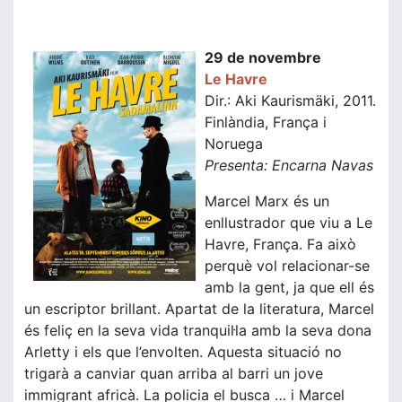
29 de novembre
Le Havre
Dir.: Aki Kaurismäki, 2011.
Finlàndia, França i
Noruega
Presenta: Encarna Navas
Marcel Marx és un
enllustrador que viu a Le
Havre, França. Fa això
perquè vol relacionar-se
amb la gent, ja que ell és
un escriptor brillant. Apartat de la literatura, Marcel
és feliç en la seva vida tranquil·la amb la seva dona
Arletty i els que l’envolten. Aquesta situació no
trigarà a canviar quan arriba al barri un jove
immigrant africà. La policia el busca … i Marcel