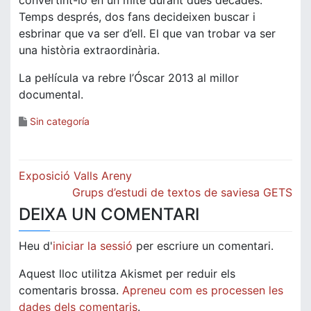
convertint-lo en un mite durant dues dècades.
Temps després, dos fans decideixen buscar i
esbrinar que va ser d’ell. El que van trobar va ser
una història extraordinària.
La pel·lícula va rebre l’Óscar 2013 al millor
documental.
Sin categoría
Navegació
Exposició Valls Areny
d'entrades
Grups d’estudi de textos de saviesa GETS
DEIXA UN COMENTARI
Heu d'
iniciar la sessió
per escriure un comentari.
Aquest lloc utilitza Akismet per reduir els
comentaris brossa.
Apreneu com es processen les
dades dels comentaris
.