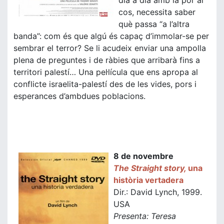
dia a dia amb la por al
cos, necessita saber
què passa “a l’altra
banda”: com és que algú és capaç d’immolar-se per
sembrar el terror? Se li acudeix enviar una ampolla
plena de preguntes i de ràbies que arribarà fins a
territori palestí… Una pel·lícula que ens apropa al
conflicte israelita-palestí des de les vides, pors i
esperances d’ambdues poblacions.
8 de novembre
The Straight story,
una
història vertadera
Dir.: David Lynch, 1999.
USA
Presenta: Teresa