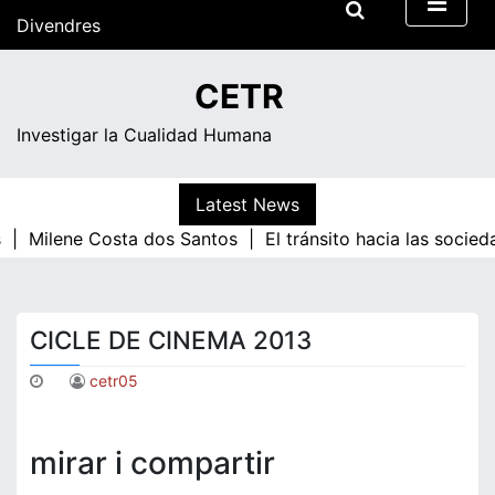
Skip
Divendres
to
content
16:31
CETR
Investigar la Cualidad Humana
Latest News
s |
Milene Costa dos Santos |
El tránsito hacia las socie
CICLE DE CINEMA 2013
cetr05
mirar i compartir