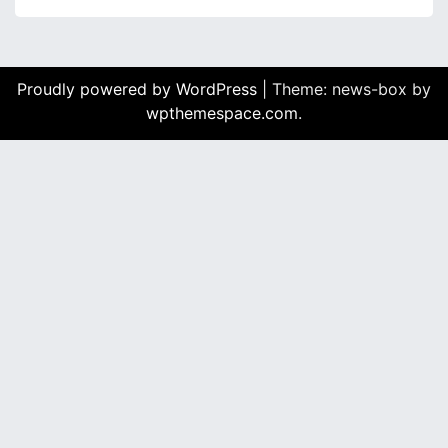
Proudly powered by WordPress
|
Theme: news-box by
wpthemespace.com
.