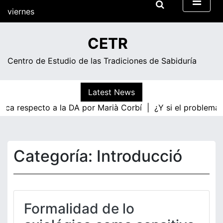
Skip
viernes
to
content
10:36
CETR
Centro de Estudio de las Tradiciones de Sabiduría
Latest News
gica respecto a la DA por Marià Corbí |
¿Y si el problema 
Categoría:
Introducció
Formalidad de lo