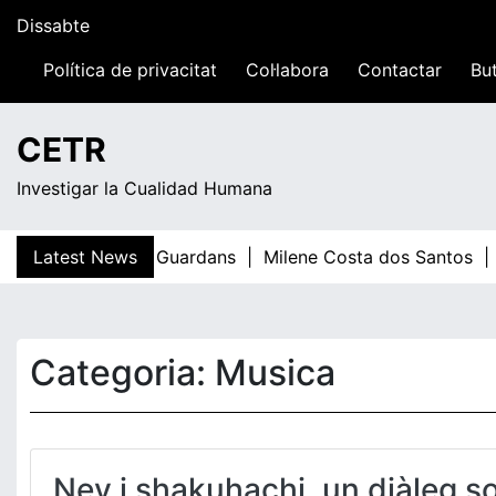
Skip
Dissabte
to
content
Política de privacitat
Col·labora
Contactar
But
11:23
CETR
Investigar la Cualidad Humana
Latest News
Teresa Guardans |
Milene Costa dos Santos |
E
Categoria:
Musica
Ney i shakuhachi, un diàleg s