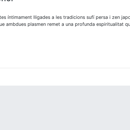
s íntimament lligades a les tradicions sufí persa i zen jap
 que ambdues plasmen remet a una profunda espiritualitat q