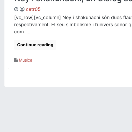
cetr05
[vc_row][vc_column] Ney i shakuhachi són dues flaute
respectivament. El seu simbolisme i l’univers sonor
com ....
Continue reading
Musica