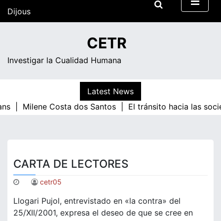
Skip
Dijous
to
content
16:52
CETR
Investigar la Cualidad Humana
Latest News
ans |
Milene Costa dos Santos |
El tránsito hacia las soc
CARTA DE LECTORES
cetr05
Llogari Pujol, entrevistado en «la contra» del
25/XII/2001, expresa el deseo de que se cree en