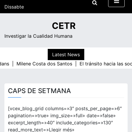
Skip
Dissabte
to
content
18:17
CETR
Investigar la Cualidad Humana
Latest News
dans |
Milene Costa dos Santos |
El tránsito hacia las s
CAPS DE SETMANA
[vcex_blog_grid columns=»3″ posts_per_page=»6″
pagination=»true» img_size=»full» date=»false»
excerpt_length=»40″ include_categories=»130″
read_more_text=»Llegir més»