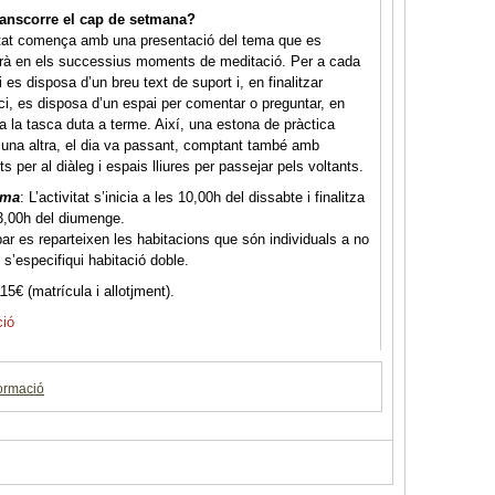
anscorre el cap de setmana?
itat comença amb una presentació del tema que es
arà en els successius moments de meditació. Per a cada
i es disposa d’un breu text de suport i, en finalitzar
ici, es disposa d’un espai per comentar o preguntar, en
 a la tasca duta a terme. Així, una estona de pràctica
 una altra, el dia va passant, comptant també amb
 per al diàleg i espais lliures per passejar pels voltants.
ama
: L’activitat s’inicia a les 10,00h del dissabte i finalitza
3,00h del diumenge.
bar es reparteixen les habitacions que són individuals a no
 s’especifiqui habitació doble.
15€ (matrícula i allotjment).
ció
ormació