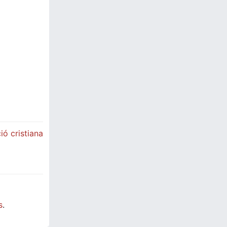
ió cristiana
s
.