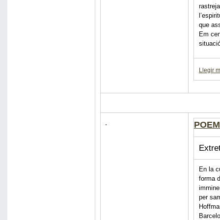
rastrej
l’espiri
que ass
Em cent
situaci
Llegir 
POEM
Extre
En la c
forma d
imminen
per sam
Hoffma
Barcelo