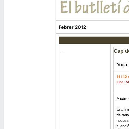
Febrer 2012
Cap d
Yoga 
11 i 12 
Lloc: Al
A càrr
Una ini
de tren
necessi
silenció