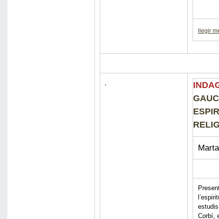
llegir m
INDA
GAUC
ESPIR
RELIG
Marta
Present
l’espir
estudis
Corbí, 