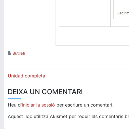
Llegir 
Butlletí
Navegació
Unidad completa
d'entrades
DEIXA UN COMENTARI
Heu d'
iniciar la sessió
per escriure un comentari.
Aquest lloc utilitza Akismet per reduir els comentaris b