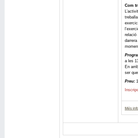
Com tr
L’activ
treball
exercic
l’exerc
relació
darrera
moments
Progr
a les 1
En arri
ser que
Preu:
1
Inscrip
Més inf