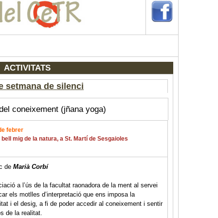
ACTIVITATS
e setmana de silenci
del coneixement (jñana yoga)
de febrer
 bell mig de la natura, a St. Martí de Sesgaioles
ec de
M
arià Corbí
ciació a l’ús de la facultat raonadora de la ment al servei
car els motlles d’interpretació que ens imposa la
tat i el desig, a fi de poder accedir al coneixement i sentir
s de la realitat.