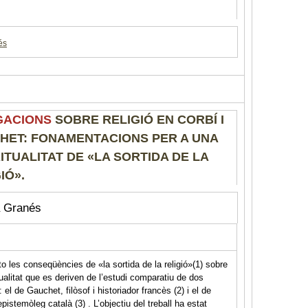
és
GACIONS
SOBRE RELIGIÓ EN CORBÍ I
HET: FONAMENTACIONS PER A UNA
ITUALITAT DE «LA SORTIDA DE LA
IÓ».
 Granés
o les conseqüències de «la sortida de la religió»(1) sobre
itualitat que es deriven de l’estudi comparatiu de dos
: el de Gauchet, filòsof i historiador francès (2) i el de
epistemòleg català (3) . L’objectiu del treball ha estat