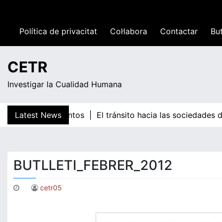
Skip
to
20:44
content
Política de privacitat
Col·labora
Contactar
But
Divendres
CETR
Investigar la Cualidad Humana
 Costa dos Santos |
Latest News
El tránsito hacia las sociedades de 
BUTLLETI_FEBRER_2012
cetr05