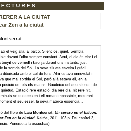
LECTURES
RERER A LA CIUTAT
car Zen a la ciutat
Montserrat
tí el veig allà, al balcó. Silenciós, quiet. Sembla
ble davant l’alba sempre canviant. Avui, el dia és clar i el
a tenyit de vermell i taronja durant uns instants, just
e la sortida del Sol. La seva silueta esvelta i gràcil
 dibuixada amb el cel de fons. Ahir estava ennuvolat i
a que mai sortiria el Sol, però allà estava ell, en la
 posició de tots els matins. Gaudeixo del seu silenci i de
quietud. Estació rere estació, dia rere dia, nit rere nit.
 minuts se succeeixen i ell roman impassible, mostrant
 moment el seu ésser, la seva mateixa essència…
ió del llibre de
Laia Montserrat:
Un cerezo en el balcón:
car Zen en la ciudad.
Kairós, 2011. 103 p. Del capítol 3,
encio. Ponerse a la escucha»)