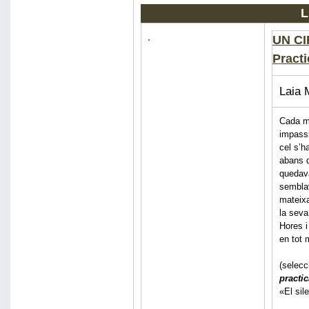
UN CI
Practi
Laia 
Cada ma
impassi
cel s’h
abans d
quedava
semblav
mateixa
la seva 
Hores i
en tot
(selecc
practi
«El sil