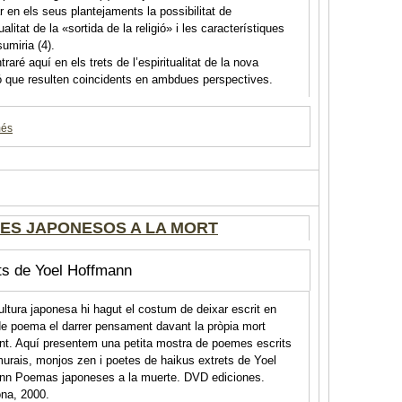
ar en els seus plantejaments la possibilitat de
tualitat de la «sortida de la religió» i les característiques
umiria (4).
raré aquí en els trets de l’espiritualitat de la nova
ó que resulten coincidents en ambdues perspectives.
més
ES JAPONESOS A LA MORT
ts de Yoel Hoffmann
ultura japonesa hi hagut el costum de deixar escrit en
e poema el darrer pensament davant la pròpia mort
t. Aquí presentem una petita mostra de poemes escrits
urais, monjos zen i poetes de haikus extrets de Yoel
nn Poemas japoneses a la muerte. DVD ediciones.
na, 2000.