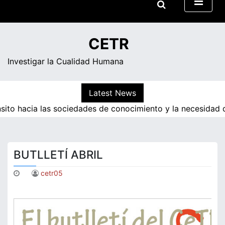
Skip
to
20:45
content
Divendres
CETR
Investigar la Cualidad Humana
Latest News
ito hacia las sociedades de conocimiento y la necesidad de
BUTLLETÍ ABRIL
cetr05