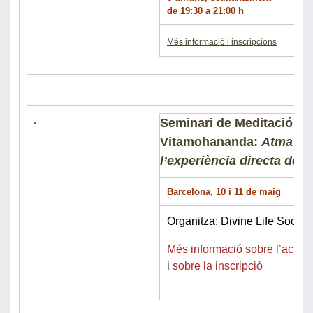
de 19:30 a 21:00 h
Més informació i inscripcions
Seminari de Meditació a
Vitamohananda:
Atma An
l’experiència directa de l’
Barcelona, 10 i 11 de maig
Organitza: Divine Life Societ
Més informació sobre l’activit
i
sobre la inscripció