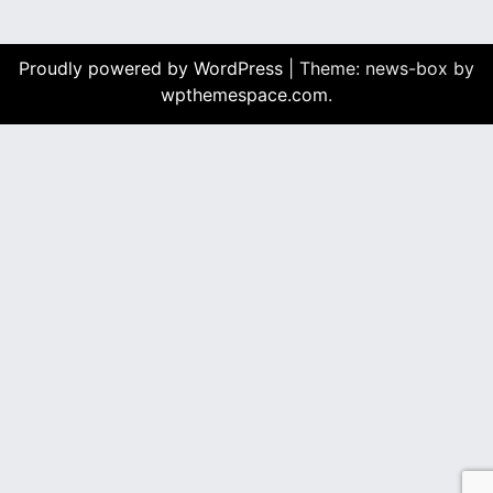
Proudly powered by WordPress
|
Theme: news-box by
wpthemespace.com
.