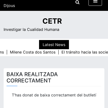
Skip
Dijous
to
content
03:54
CETR
Investigar la Cualidad Humana
Latest News
ns |
Milene Costa dos Santos |
El tránsito hacia las soc
BAIXA REALITZADA
CORRECTAMENT
T’has donat de baixa correctament del butlletí