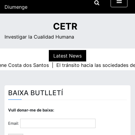
Skip
Diumenge
to
content
10:44
CETR
Investigar la Cualidad Humana
Latest News
ene Costa dos Santos |
El tránsito hacia las sociedades d
BAIXA BUTLLETÍ
Vull donar-me de baixa:
Email: