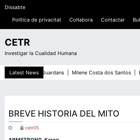
Skip
Dissabte
to
content
Política de privacitat
Col·labora
Contactar
But
13:02
CETR
Investigar la Cualidad Humana
Latest News
Teresa Guardans |
Milene Costa dos Santos |
El
BREVE HISTORIA DEL MITO
cetr05
ARMSTRONG, Karen.