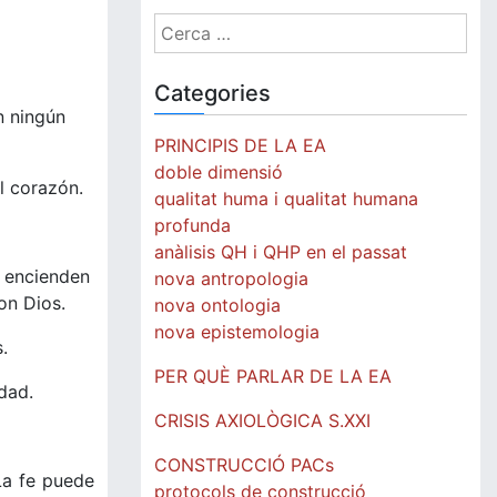
Cerca:
Categories
n ningún
PRINCIPIS DE LA EA
doble dimensió
el corazón.
qualitat huma i qualitat humana
profunda
anàlisis QH i QHP en el passat
e encienden
nova antropologia
on Dios.
nova ontologia
nova epistemologia
.
PER QUÈ PARLAR DE LA EA
dad.
CRISIS AXIOLÒGICA S.XXI
CONSTRUCCIÓ PACs
La fe puede
protocols de construcció