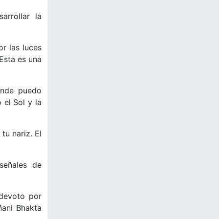
rrollar la
r las luces
Esta es una
Donde puedo
 el Sol y la
tu nariz. El
señales de
(devoto por
ñani Bhakta