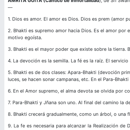
AMRITA GUITA (Cántico de Inmortalidad
), de Sri Swa
—
1. Dios es amor. El amor es Dios. Dios es prem (amor pu
2. Bhakti es supremo amor hacia Dios. Es el amor por e
motivo egoísta.
3. Bhakti es el mayor poder que existe sobre la tierra. 
4. La devoción es la semilla. La fé es la raíz. El servici
5. Bhakti es de dos clases: Apara-Bhakti (devoción pri
luces, se hacen sonar campanas, etc. En el Para-Bhakti 
6. En el Amor supremo, el alma devota se olvida por c
7. Para-Bhakti y Jñana son uno. Al final del camino la 
8. Bhakti crecerá gradualmente, como un árbol, o una flor
9. La fe es necesaria para alcanzar la Realización de