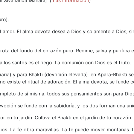
mi Sivananda Maharaj (
más información
)
ro).
l amor. El alma devota desea a Dios y solamente a Dios, si
Brota del fondo del corazón puro. Redime, salva y purifica 
o a los santos es el riego. La comunión con Dios es el fruto.
maria) y para Bhakti (devoción elevada). en Apara-Bhakti s
no existe el ritual de adoración. El alma devota, se funde c
ompleto de sí misma. todos sus pensamientos son para Dios
devoción se funde con la sabiduría, y los dos forman una uni
 en tu jardín. Cultiva el Bhakti en el jardín de tu corazón.
 Dios. La fe obra maravillas. La fe puede mover montañas. 