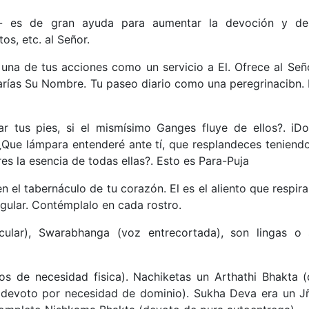
- es de gran ayuda para aumentar la devoción y desa
os, etc. al Señor.
na de tus acciones como un servicio a El. Ofrece al Seño
rías Su Nombre. Tu paseo diario como una peregrinacibn. 
r tus pies, si el mismísimo Ganges fluye de ellos?. i
 ¿Que lámpara entenderé ante tí, que resplandeces teniendo
res la esencia de todas ellas?. Esto es Para-Puja
n el tabernáculo de tu corazón. El es el aliento que respira 
yugular. Contémplalo en cada rostro.
cular), Swarabhanga (voz entrecortada), son lingas o 
s de necesidad fisica). Nachiketas un Arthathi Bhakta 
 (devoto por necesidad de dominio). Sukha Deva era un J