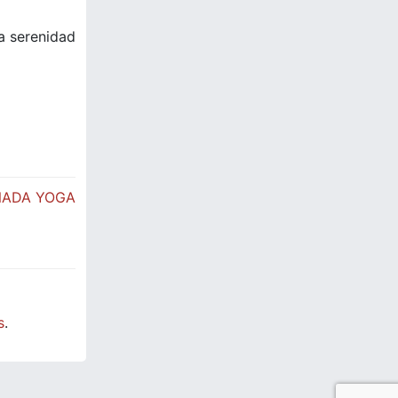
la serenidad
NADA YOGA
s
.