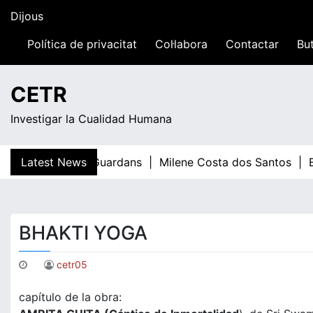
Skip
Dijous
to
content
Política de privacitat
Col·labora
Contactar
But
08:28
CETR
Investigar la Cualidad Humana
Latest News
Teresa Guardans |
Milene Costa dos Santos |
El 
BHAKTI YOGA
cetr05
capítulo de la obra: