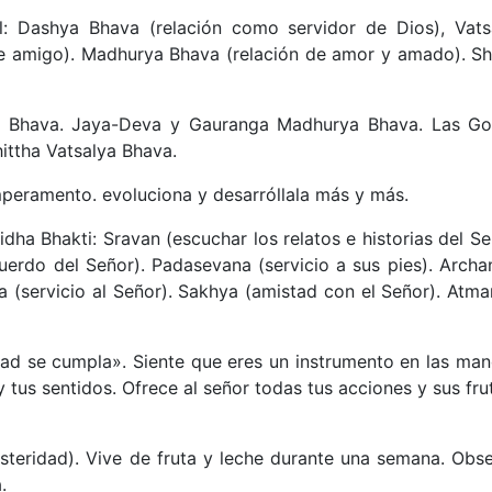
l: Dashya Bhava (relación como servidor de Dios), Vat
n de amigo). Madhurya Bhava (relación de amor y amado). S
a Bhava. Jaya-Deva y Gauranga Madhurya Bhava. Las Go
ittha Vatsalya Bhava.
mperamento. evoluciona y desarróllala más y más.
ha Bhakti: Sravan (escuchar los relatos e historias del Se
uerdo del Señor). Padasevana (servicio a sus pies). Archa
ya (servicio al Señor). Sakhya (amistad con el Señor). Atm
ntad se cumpla». Siente que eres un instrumento en las man
 tus sentidos. Ofrece al señor todas tus acciones y sus fru
steridad). Vive de fruta y leche durante una semana. Ob
.