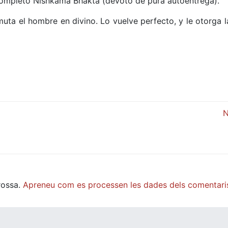
 completo Nishkama Bhakta (devoto de pura autoentrega).
smuta el hombre en divino. Lo vuelve perfecto, y le otorga 
rossa.
Apreneu com es processen les dades dels comentari