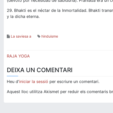
(devoto por necesidad de sabiduría). Prahlada era un
29. Bhakti es el néctar de la Inmortalidad. Bhakti tran
y la dicha eterna.
La saviesa a
hinduisme
Navegació
RAJA YOGA
d'entrades
DEIXA UN COMENTARI
Heu d'
iniciar la sessió
per escriure un comentari.
Aquest lloc utilitza Akismet per reduir els comentaris b