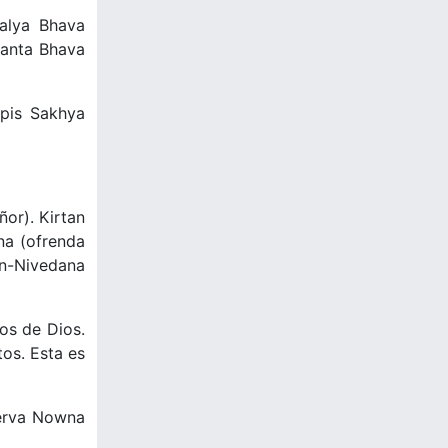
salya Bhava
hanta Bhava
pis Sakhya
ñor). Kirtan
na (ofrenda
an-Nivedana
os de Dios.
tos. Esta es
serva Nowna