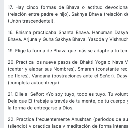
17. Hay cinco formas de Bhava o actitud devociona
(relación entre padre e hijo). Sakhya Bhava (relació
(Unón trascendental).
16. Bhisma practicaba Shanta Bhava. Hanuman Dasy
Bhava. Arjuna y Guha Sakhya Bhava. Yasoda y Vishnuch
19. Elige la forma de Bhava que más se adapte a tu te
20. Practica los nueve pasos del Bhakti Yoga o Nava Vid
(cantar y alabar sus Nombres). Smaran (constante rec
de flores). Vandana (postraciones ante el Señor). Das
(completa autoentrega).
21. Dile al Señor: «Yo soy tuyo, todo es tuyo. Tu volu
Deja que El trabaje a través de tu mente, de tu cuerpo y
la forma de entregarse a Dios.
22. Practica frecuentemente Anushtan (periodos de au
(silencio) y practica japa y meditación de forma intensa