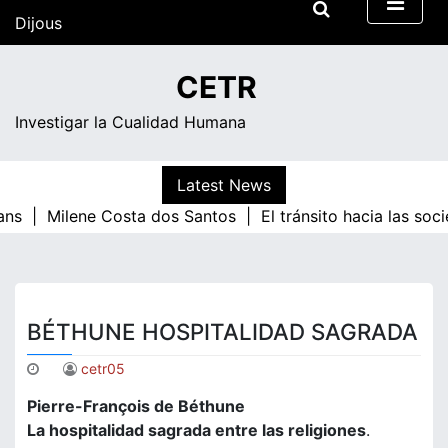
Skip
Dijous
to
content
14:47
CETR
Investigar la Cualidad Humana
Latest News
ans |
Milene Costa dos Santos |
El tránsito hacia las soc
BÉTHUNE HOSPITALIDAD SAGRADA
cetr05
Pierre-François de Béthune
La hospitalidad sagrada entre las religiones
.