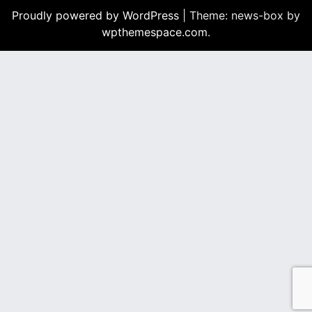
Proudly powered by WordPress
|
Theme: news-box by
wpthemespace.com
.