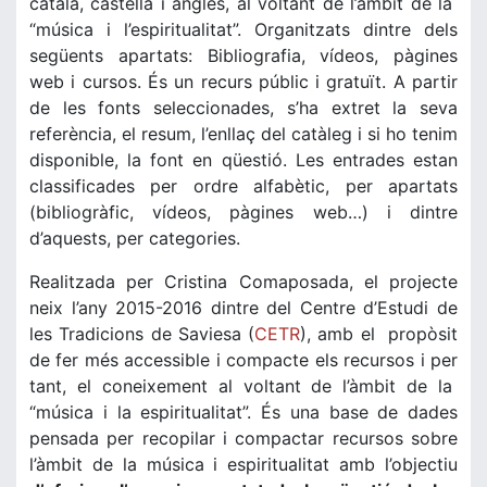
català, castellà i anglès, al voltant de l’àmbit de la
“música i l’espiritualitat”. Organitzats dintre dels
següents apartats: Bibliografia, vídeos, pàgines
web i cursos. És un recurs públic i gratuït. A partir
de les fonts seleccionades, s’ha extret la seva
referència, el resum, l’enllaç del catàleg i si ho tenim
disponible, la font en qüestió. Les entrades estan
classificades per ordre alfabètic, per apartats
(bibliogràfic, vídeos, pàgines web…) i dintre
d’aquests, per categories.
Realitzada per Cristina Comaposada, el projecte
neix l’any 2015-2016 dintre del Centre d’Estudi de
les Tradicions de Saviesa (
CETR
), amb el propòsit
de fer més accessible i compacte els recursos i per
tant, el coneixement al voltant de l’àmbit de la
“música i la espiritualitat”. És una base de dades
pensada per recopilar i compactar recursos sobre
l’àmbit de la música i espiritualitat amb l’objectiu