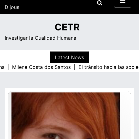
Skip
Dijous
to
content
17:01
CETR
Investigar la Cualidad Humana
Latest News
ns |
Milene Costa dos Santos |
El tránsito hacia las soci