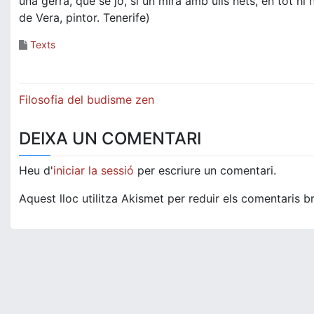
una gerra, què sé jo, si un mira amb ulls nets, en tot hi
de Vera, pintor. Tenerife)
Texts
Navegació
Filosofia del budisme zen
d'entrades
DEIXA UN COMENTARI
Heu d'
iniciar la sessió
per escriure un comentari.
Aquest lloc utilitza Akismet per reduir els comentaris b