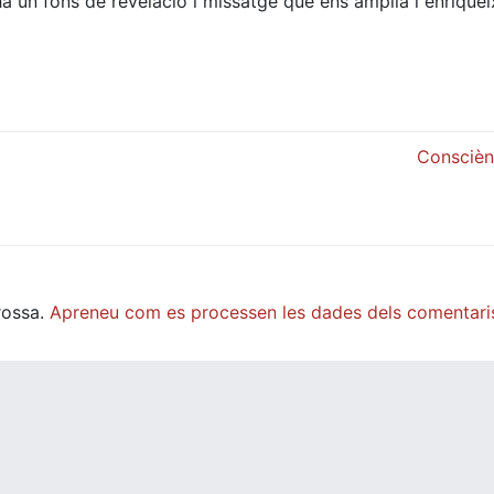
 ha un fons de revelació i missatge que ens amplia i enriqueix
Consciènc
rossa.
Apreneu com es processen les dades dels comentari