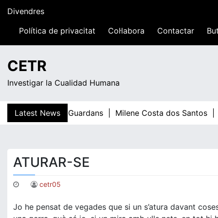
Skip
Divendres
to
content
Política de privacitat
Col·labora
Contactar
But
04:48
CETR
Investigar la Cualidad Humana
Latest News
Teresa Guardans |
Milene Costa dos Santos |
E
ATURAR-SE
cetr05
Jo he pensat de vegades que si un s’atura davant coses m