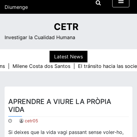
Skip
Diumenge
to
content
02:44
CETR
Investigar la Cualidad Humana
Latest News
ns |
Milene Costa dos Santos |
El tránsito hacia las soc
APRENDRE A VIURE LA PRÒPIA
VIDA
cetr05
Si deixes que la vida vagi passant sense voler-ho,