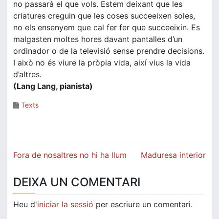
no passarà el que vols. Estem deixant que les
criatures creguin que les coses succeeixen soles,
no els ensenyem que cal fer fer que succeeixin. Es
malgasten moltes hores davant pantalles d’un
ordinador o de la televisió sense prendre decisions.
I això no és viure la pròpia vida, així vius la vida
d’altres.
(Lang Lang, pianista)
Texts
Navegació
Fora de nosaltres no hi ha llum
Maduresa interior
d'entrades
DEIXA UN COMENTARI
Heu d'
iniciar la sessió
per escriure un comentari.