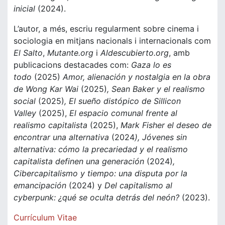
inicial
(2024).
L’autor, a més, escriu regularment sobre cinema i
sociologia en mitjans nacionals i internacionals com
El Salto
,
Mutante.org
i
Aldescubierto.org
, amb
publicacions destacades com:
Gaza lo es
todo
(2025)
Amor, alienación y nostalgia en la obra
de Wong Kar Wai
(2025)
, Sean Baker y el realismo
social
(2025)
, El sueño distópico de Sillicon
Valley
(2025),
El espacio comunal frente al
realismo capitalista
(2025),
Mark Fisher el deseo de
encontrar una alternativa
(2024
), Jóvenes sin
alternativa: cómo la precariedad y el realismo
capitalista definen una generación
(2024)
,
Cibercapitalismo y tiempo: una disputa por la
emancipación
(2024) y
Del capitalismo al
cyberpunk: ¿qué se oculta detrás del neón?
(2023).
Currículum Vitae