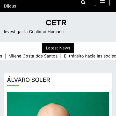
Skip
Dijous
to
content
09:11
CETR
Investigar la Cualidad Humana
Latest News
 |
Milene Costa dos Santos |
El tránsito hacia las socied
ÁLVARO SOLER