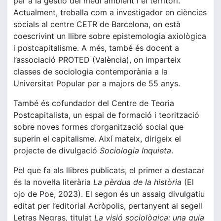
per a la gestió del medi ambient i el territori.
Actualment, treballa com a investigador en ciències
socials al centre CETR de Barcelona, on està
coescrivint un llibre sobre epistemologia axiològica
i postcapitalisme. A més, també és docent a
l’associació PROTED (València), on imparteix
classes de sociologia contemporània a la
Universitat Popular per a majors de 55 anys.
També és cofundador del Centre de Teoria
Postcapitalista, un espai de formació i teorització
sobre noves formes d’organització social que
superin el capitalisme. Així mateix, dirigeix el
projecte de divulgació
Sociologia Inquieta
.
Pel que fa als llibres publicats, el primer a destacar
és la novel·la literària
La pèrdua de la història
(El
ojo de Poe, 2023). El segon és un assaig divulgatiu
editat per l’editorial Acròpolis, pertanyent al segell
Letras Negras, titulat
La visió sociològica: una guia