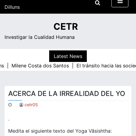
Skip
Dilluns
to
content
11:25
CETR
Investigar la Cualidad Humana
Latest News
s |
Milene Costa dos Santos |
El tránsito hacia las soci
ACERCA DE LA IRREALIDAD DEL YO
cetr05
.
Medita el siguiente texto del Yoga Vâsishtha: