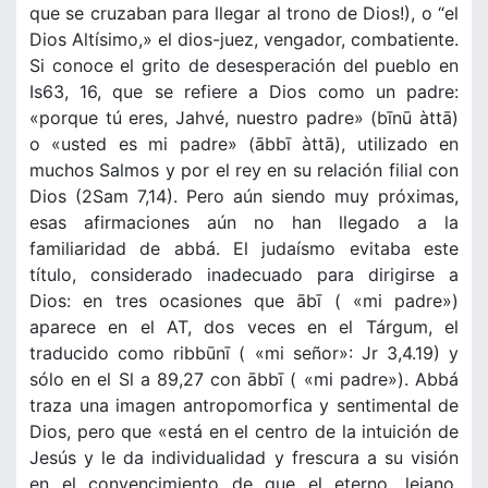
que se cruzaban para llegar al trono de Dios!), o “el
Dios Altísimo,» el dios-juez, vengador, combatiente.
Si conoce el grito de desesperación del pueblo en
Is63, 16, que se refiere a Dios como un padre:
«porque tú eres, Jahvé, nuestro padre» (bīnū àttā)
o «usted es mi padre» (ābbī àttā), utilizado en
muchos Salmos y por el rey en su relación filial con
Dios (2Sam 7,14). Pero aún siendo muy próximas,
esas afirmaciones aún no han llegado a la
familiaridad de abbá. El judaísmo evitaba este
título, considerado inadecuado para dirigirse a
Dios: en tres ocasiones que ābī ( «mi padre»)
aparece en el AT, dos veces en el Tárgum, el
traducido como ribbūnī ( «mi señor»: Jr 3,4.19) y
sólo en el Sl a 89,27 con ābbī ( «mi padre»). Abbá
traza una imagen antropomorfica y sentimental de
Dios, pero que «está en el centro de la intuición de
Jesús y le da individualidad y frescura a su visión
en el convencimiento de que el eterno, lejano,