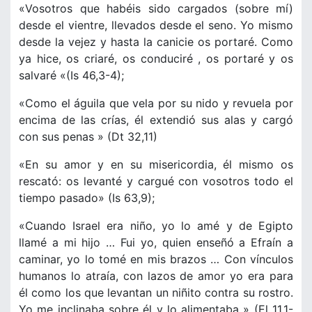
«Vosotros que habéis sido cargados (sobre mí)
desde el vientre, llevados desde el seno. Yo mismo
desde la vejez y hasta la canicie os portaré. Como
ya hice, os criaré, os conduciré , os portaré y os
salvaré «(Is 46,3-4);
«Como el águila que vela por su nido y revuela por
encima de las crías, él extendió sus alas y cargó
con sus penas » (Dt 32,11)
«En su amor y en su misericordia, él mismo os
rescató: os levanté y cargué con vosotros todo el
tiempo pasado» (Is 63,9);
«Cuando Israel era niño, yo lo amé y de Egipto
llamé a mi hijo … Fui yo, quien enseñó a Efraín a
caminar, yo lo tomé en mis brazos … Con vínculos
humanos lo atraía, con lazos de amor yo era para
él como los que levantan un niñito contra su rostro.
Yo me inclinaba sobre él y lo alimentaba » (El 11,1-