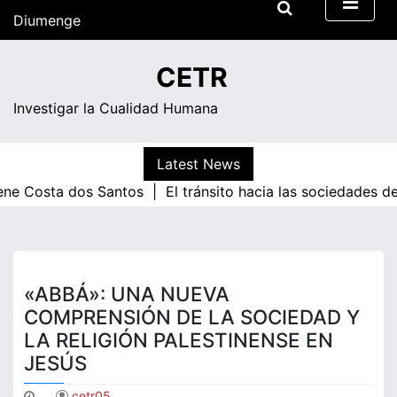
Skip
Diumenge
to
content
09:24
CETR
Diumenge
Investigar la Cualidad Humana
Latest News
ta dos Santos |
El tránsito hacia las sociedades de conoc
«ABBÁ»: UNA NUEVA
COMPRENSIÓN DE LA SOCIEDAD Y
LA RELIGIÓN PALESTINENSE EN
JESÚS
cetr05