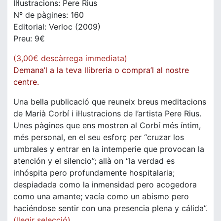
Il·lustracions: Pere Rius
Nº de pàgines: 160
Editorial: Verloc (2009)
Preu: 9€
(3,00€ descàrrega immediata)
Demana’l a la teva llibreria o compra’l al nostre
centre.
Una bella publicació que reuneix breus meditacions
de Marià Corbí i il·lustracions de l’artista Pere Rius.
Unes pàgines que ens mostren al Corbí més íntim,
més personal, en el seu esforç per “cruzar los
umbrales y entrar en la intemperie que provocan la
atención y el silencio”; allà on “la verdad es
inhóspita pero profundamente hospitalaria;
despiadada como la inmensidad pero acogedora
como una amante; vacía como un abismo pero
haciéndose sentir con una presencia plena y cálida”.
(llegir selecció)