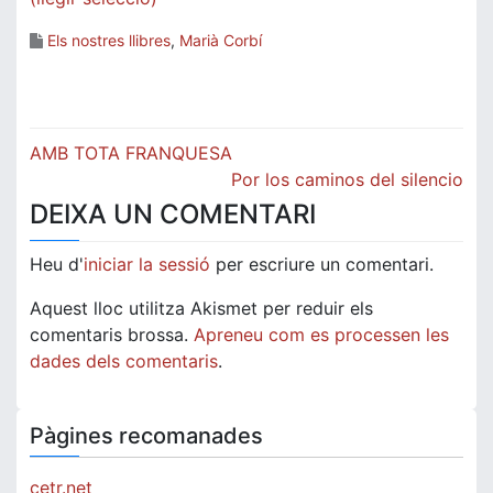
Els nostres llibres
,
Marià Corbí
Navegació
AMB TOTA FRANQUESA
d'entrades
Por los caminos del silencio
DEIXA UN COMENTARI
Heu d'
iniciar la sessió
per escriure un comentari.
Aquest lloc utilitza Akismet per reduir els
comentaris brossa.
Apreneu com es processen les
dades dels comentaris
.
Pàgines recomanades
cetr.net