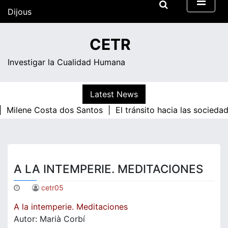
Skip
Dijous
to
content
09:34
CETR
Investigar la Cualidad Humana
Latest News
|
Milene Costa dos Santos |
El tránsito hacia las socieda
A LA INTEMPERIE. MEDITACIONES
cetr05
A la intemperie. Meditaciones
Autor: Marià Corbí