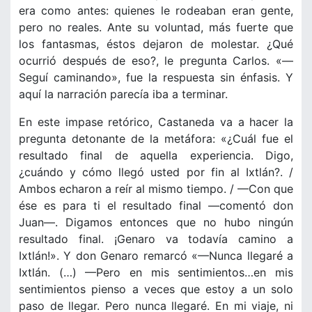
era como antes: quienes le rodeaban eran gente,
pero no reales. Ante su voluntad, más fuerte que
los fantasmas, éstos dejaron de molestar. ¿Qué
ocurrió después de eso?, le pregunta Carlos. «—
Seguí caminando», fue la respuesta sin énfasis. Y
aquí la narración parecía iba a terminar.
En este impase retórico, Castaneda va a hacer la
pregunta detonante de la metáfora: «¿Cuál fue el
resultado final de aquella experiencia. Digo,
¿cuándo y cómo llegó usted por fin al Ixtlán?. /
Ambos echaron a reír al mismo tiempo. / —Con que
ése es para ti el resultado final —comentó don
Juan—. Digamos entonces que no hubo ningún
resultado final. ¡Genaro va todavía camino a
Ixtlán!». Y don Genaro remarcó «—Nunca llegaré a
Ixtlán. (…) —Pero en mis sentimientos…en mis
sentimientos pienso a veces que estoy a un solo
paso de llegar. Pero nunca llegaré. En mi viaje, ni