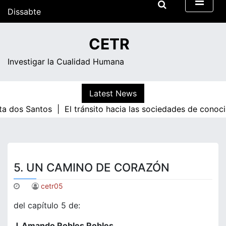
Skip
to
15:00
content
Dissabte
CETR
Investigar la Cualidad Humana
Latest News
 Santos |
El tránsito hacia las sociedades de conocimiento
5. UN CAMINO DE CORAZÓN
cetr05
del capítulo 5 de:
J. Amando Robles Robles.