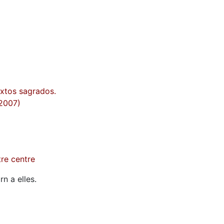
extos sagrados.
(2007)
tre centre
n a elles.