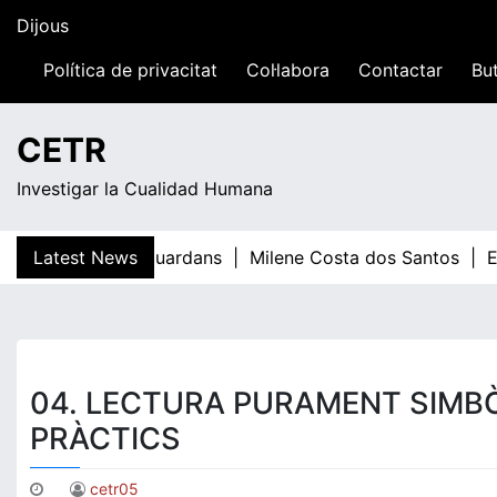
Skip
Dijous
to
content
Política de privacitat
Col·labora
Contactar
But
00:43
CETR
Investigar la Cualidad Humana
Latest News
Teresa Guardans |
Milene Costa dos Santos |
El
04. LECTURA PURAMENT SIMBÒ
PRÀCTICS
cetr05