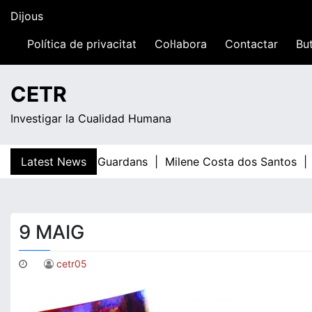
Skip
Dijous
to
content
Política de privacitat
Col·labora
Contactar
But
15:46
CETR
Investigar la Cualidad Humana
Latest News
Teresa Guardans |
Milene Costa dos Santos |
El
9 MAIG
cetr05