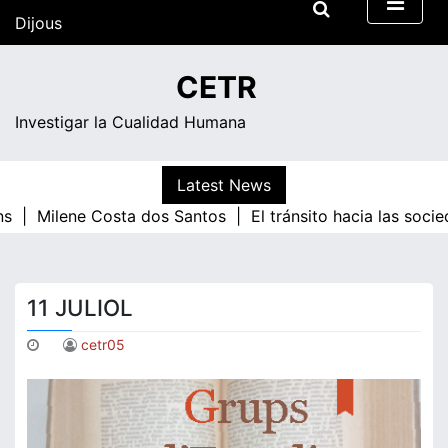
Skip
Dijous
to
content
04:31
CETR
Investigar la Cualidad Humana
Latest News
s |
Milene Costa dos Santos |
El tránsito hacia las socie
11 JULIOL
cetr05