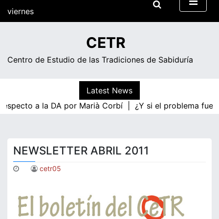
Skip
viernes
to
content
19:49
CETR
Centro de Estudio de las Tradiciones de Sabiduría
Latest News
 respecto a la DA por Marià Corbí |
¿Y si el problema fuer
NEWSLETTER ABRIL 2011
cetr05