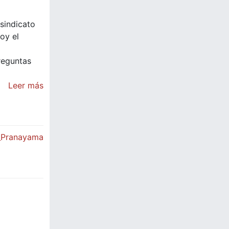
sindicato
oy el
reguntas
Leer más
_Pranayama