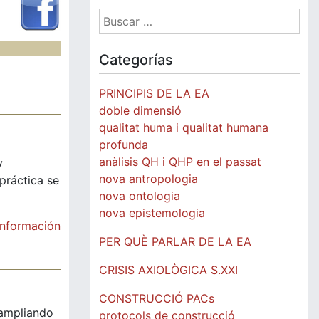
Buscar:
Categorías
PRINCIPIS DE LA EA
doble dimensió
qualitat huma i qualitat humana
profunda
anàlisis QH i QHP en el passat
y
nova antropologia
práctica se
nova ontologia
nova epistemologia
información
PER QUÈ PARLAR DE LA EA
CRISIS AXIOLÒGICA S.XXI
CONSTRUCCIÓ PACs
 ampliando
protocols de construcció