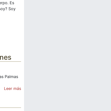
erpo. Es
soy? Soy
ones
Las Palmas
Leer más