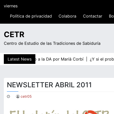
Skip
viernes
to
content
Política de privacidad
Colabora
Contactar
Bo
04:53
CETR
Centro de Estudio de las Tradiciones de Sabiduría
lógica respecto a la DA por Marià Corbí |
Latest News
¿Y si el problem
NEWSLETTER ABRIL 2011
cetr05