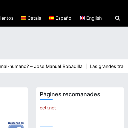
ientos
Català
Español
English
al-humano? – Jose Manuel Bobadilla |
Las grandes tradicion
Pàgines recomanades
cetr.net