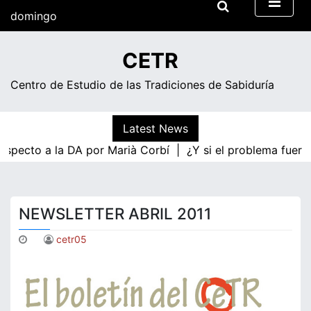
Skip
domingo
to
content
17:15
CETR
Centro de Estudio de las Tradiciones de Sabiduría
Latest News
specto a la DA por Marià Corbí |
¿Y si el problema fuera l
NEWSLETTER ABRIL 2011
cetr05